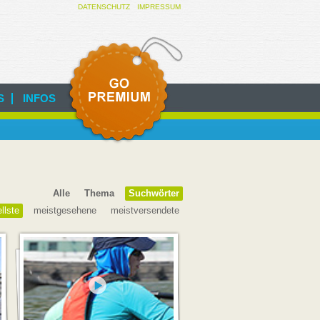
DATENSCHUTZ
IMPRESSUM
INFOS
Alle
Thema
Suchwörter
llste
meistgesehene
meistversendete