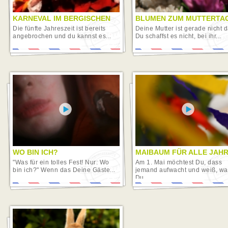
KARNEVAL IM BERGISCHEN
BLUMEN ZUM MUTTERTA
Die fünfte Jahreszeit ist bereits
Deine Mutter ist gerade nicht d
angebrochen und du kannst es...
Du schaffst es nicht, bei ihr...
WO BIN ICH?
MAIBAUM FÜR ALLE JAH
"Was für ein tolles Fest! Nur: Wo
Am 1. Mai möchtest Du, dass
bin ich?" Wenn das Deine Gäste...
jemand aufwacht und weiß, wa
Du...